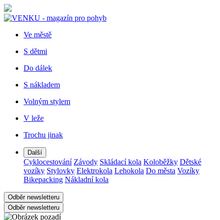
Ve městě
S dětmi
Do dálek
S nákladem
Volným stylem
V leže
Trochu jinak
Další
Cyklocestování
Závody
Skládací kola
Koloběžky
Dětské
vozíky
Stylovky
Elektrokola
Lehokola
Do města
Vozíky
Bikepacking
Nákladní kola
Odběr newsletteru
Odběr newsletteru