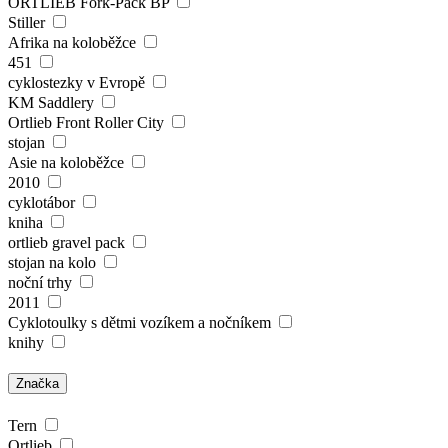
ORTLIEB Fork-Pack BP
Stiller
Afrika na koloběžce
451
cyklostezky v Evropě
KM Saddlery
Ortlieb Front Roller City
stojan
Asie na koloběžce
2010
cyklotábor
kniha
ortlieb gravel pack
stojan na kolo
noční trhy
2011
Cyklotoulky s dětmi vozíkem a nočníkem
knihy
Značka
Tern
Ortlieb