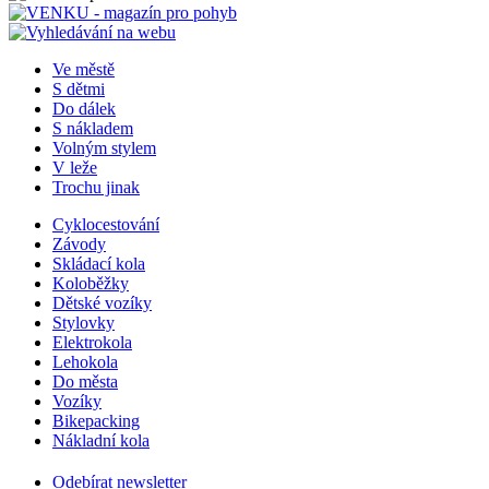
Ve městě
S dětmi
Do dálek
S nákladem
Volným stylem
V leže
Trochu jinak
Cyklocestování
Závody
Skládací kola
Koloběžky
Dětské vozíky
Stylovky
Elektrokola
Lehokola
Do města
Vozíky
Bikepacking
Nákladní kola
Odebírat newsletter