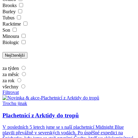
Brooks
Burley
Tubus
Racktime
Son
Minoura
Biologic
Nejčtenější
za týden
za měsíc
za rok
všechny
Filtrovat
Trochu jinak
Plachetnicí z Arktidy do tropů
V posledních 5 letech jsme se s naší plachetnicí Midnight Blue
plavili převážně v severských vodách. Po úspěšné expedici na