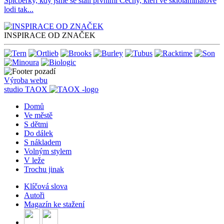
Špicberky, kdy jsme se stali prvními Čechy, kteří ve sklolaminátové
lodi tak...
INSPIRACE OD ZNAČEK
Výroba webu
studio
TAOX
Domů
Ve městě
S dětmi
Do dálek
S nákladem
Volným stylem
V leže
Trochu jinak
Klíčová slova
Autoři
Magazín ke stažení