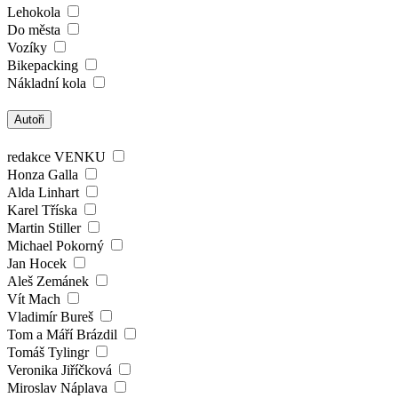
Lehokola
Do města
Vozíky
Bikepacking
Nákladní kola
Autoři
redakce VENKU
Honza Galla
Alda Linhart
Karel Tříska
Martin Stiller
Michael Pokorný
Jan Hocek
Aleš Zemánek
Vít Mach
Vladimír Bureš
Tom a Máří Brázdil
Tomáš Tylingr
Veronika Jiříčková
Miroslav Náplava