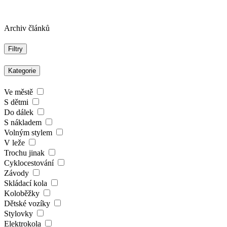
Archiv článků
Filtry
Kategorie
Ve městě
S dětmi
Do dálek
S nákladem
Volným stylem
V leže
Trochu jinak
Cyklocestování
Závody
Skládací kola
Koloběžky
Dětské vozíky
Stylovky
Elektrokola