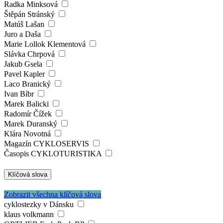
Radka Minksová
Štěpán Stránský
Matúš Lašan
Juro a Daša
Marie Lollok Klementová
Slávka Chrpová
Jakub Gsela
Pavel Kapler
Laco Branický
Ivan Bíbr
Marek Balicki
Radomír Čížek
Marek Duranský
Klára Novotná
Magazín CYKLOSERVIS
Časopis CYKLOTURISTIKA
Klíčová slova
Zobrazit všechna klíčová slova
cyklostezky v Dánsku
klaus volkmann