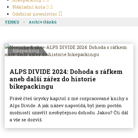
Nákladní kola
Odebírat newsletter
VENKU
Archiv článků
Bikepacking
ALPS DIVIDE 2024: Dohoda s ráfkem
aneb další zářez do historie
bikepackingu
Právě čteš úryvky kapitol z mé rozpracované knihy o
Alps Divide. A jak název napovídá, byl jsem poctěn
možností uzavřít neobyčejnou dohodu. Jakou? Čti dál
a vše se dozvíš.