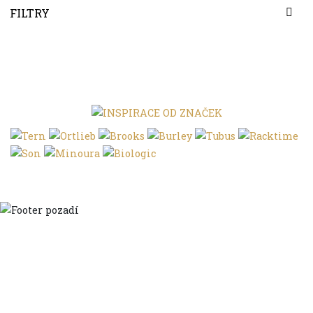
FILTRY
Domů
Ve městě
S dětmi
Do dálek