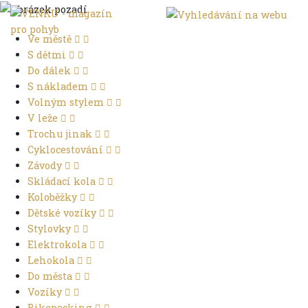
Ve městě
S dětmi
Do dálek
S nákladem
Volným stylem
V leže
Trochu jinak
Cyklocestování
Závody
Skládací kola
Koloběžky
Dětské vozíky
Stylovky
Elektrokola
Lehokola
Do města
Vozíky
Bikepacking