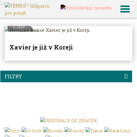
VENKU
Archiv článků
V leže
Xavier je již v Koreji
FILTRY