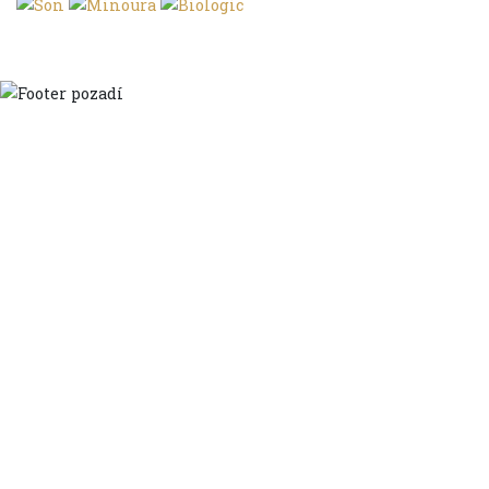
Domů
Ve městě
S dětmi
Do dálek
S nákladem
Volným stylem
V leže
Trochu jinak
Klíčová slova
Autoři