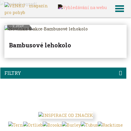
VENKU
Archiv článků
V leže
Bambusové lehokolo
FILTRY