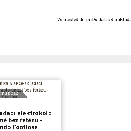
Ve městě
S dětmi
Do dálek
S nákla
chu jinak
ádací elektrokolo
ně bez řetězu -
ndo Footlose