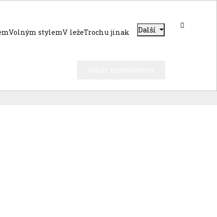
Další
dem
Volným stylem
V leže
Trochu jinak
Odběr newsletteru