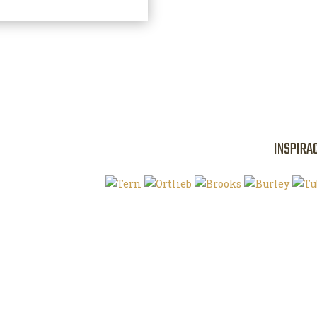
INSPIRA
Klíčová slova
O magazínu VE
Autoři
Kontaktujte nás