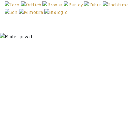
Domů
Ve městě
S dětmi
Do dálek
S nákladem
Volným stylem
V leže
Trochu jinak
Klíčová slova