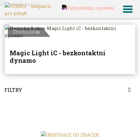
VENKU
Archiv článků
Trochu jinak
Magic Light iC - bezkontaktní
dynamo
FILTRY