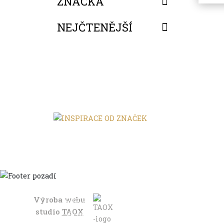
ZNAČKA
NEJČTENĚJŠÍ
FILTROVAT
Výroba webu
Domů
studio
TAOX
Ve městě