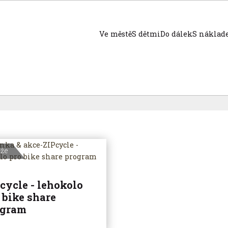
Ve městě
S dětmi
Do dálek
S nákla
eže
cycle - lehokolo
 bike share
ogram