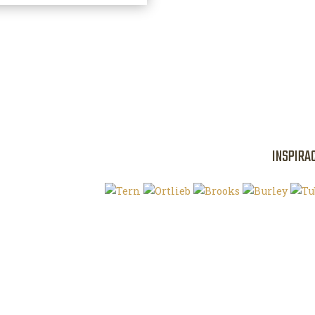
INSPIRA
Klíčová slova
O magazínu VE
Autoři
Kontaktujte nás