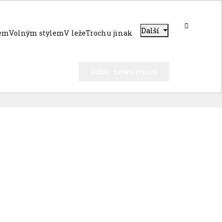
Další
dem
Volným stylem
V leže
Trochu jinak
Odběr newsletteru