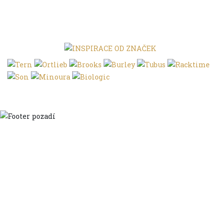
Domů
Ve městě
S dětmi
Do dálek
S nákladem
Volným stylem