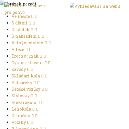
Ve městě
S dětmi
Do dálek
S nákladem
Volným stylem
V leže
Trochu jinak
Cyklocestování
Závody
Skládací kola
Koloběžky
Dětské vozíky
Stylovky
Elektrokola
Lehokola
Do města
Vozíky
Bikepacking