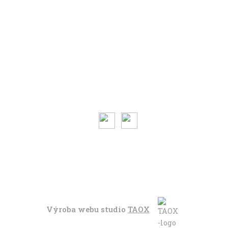
V leže
Trochu jinak
Klíčová slova
Autoři
Magazín ke stažení
O magazínu VENKU
Kontaktujte nás
Výroba webu studio
TAOX