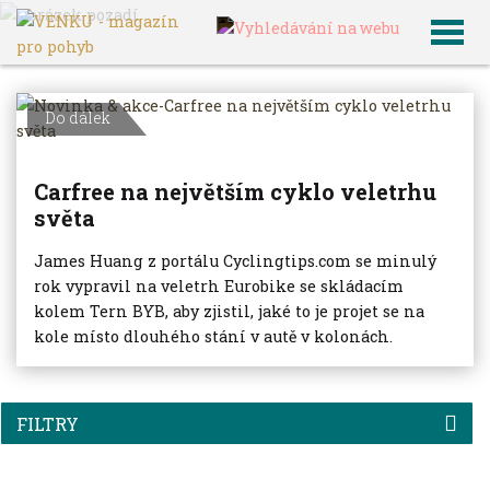
VENKU
Archiv článků
Do dálek
Carfree na největším cyklo veletrhu
světa
James Huang z portálu Cyclingtips.com se minulý
rok vypravil na veletrh Eurobike se skládacím
kolem Tern BYB, aby zjistil, jaké to je projet se na
kole místo dlouhého stání v autě v kolonách.
FILTRY