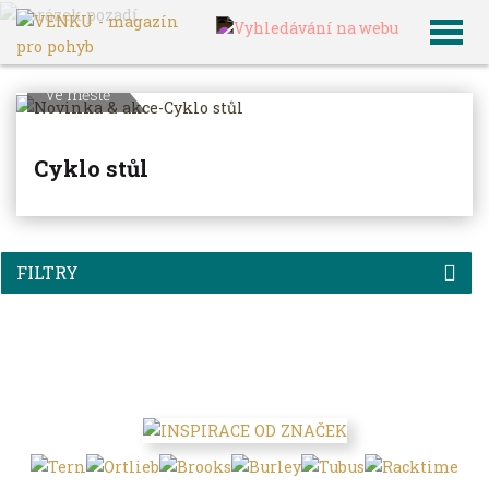
VENKU
Archiv článků
Ve městě
Cyklo stůl
FILTRY