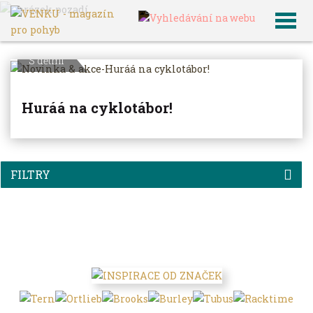
VENKU
Archiv článků
S dětmi
Huráá na cyklotábor!
FILTRY