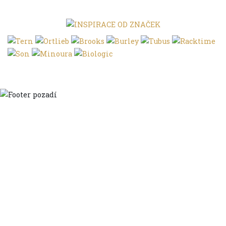
Domů
Ve městě
S dětmi
Do dálek
S nákladem
Volným stylem
V leže