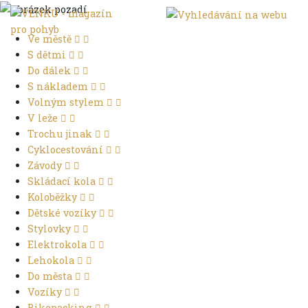
Ve městě
S dětmi
Do dálek
S nákladem
Volným stylem
V leže
Trochu jinak
Cyklocestování
Závody
Skládací kola
Koloběžky
Dětské vozíky
Stylovky
Elektrokola
Lehokola
Do města
Vozíky
Bikepacking