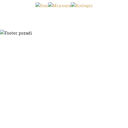
Domů
Ve městě
S dětmi
Do dálek
S nákladem
Volným stylem
V leže
Trochu jinak
Klíčová slova