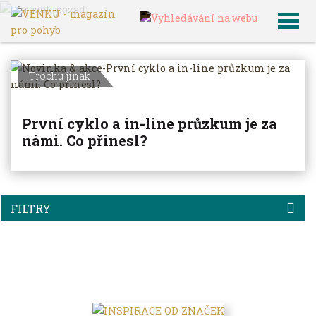
VENKU
Archiv článků
Trochu jinak
První cyklo a in-line průzkum je za
námi. Co přinesl?
FILTRY