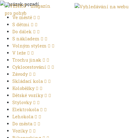
Ve městě
S dětmi
Do dálek
S nákladem
Volným stylem
V leže
Trochu jinak
Cyklocestování
Závody
Skládací kola
Koloběžky
Dětské vozíky
Stylovky
Elektrokola
Lehokola
Do města
Vozíky
Bikepacking