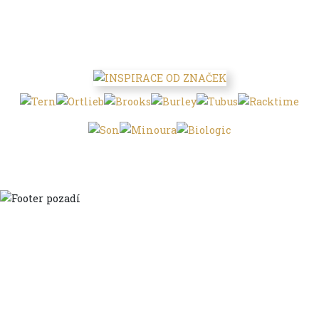
Domů
Ve městě
S dětmi
Do dálek