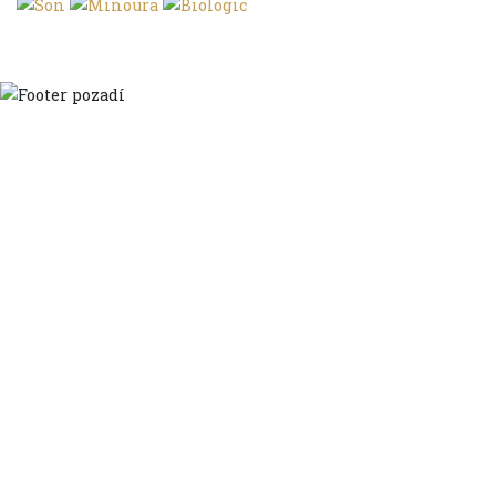
Domů
Ve městě
S dětmi
Do dálek
S nákladem
Volným stylem
V leže
Trochu jinak
Klíčová slova
Autoři