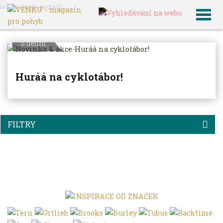
VENKU
Archiv článků
S dětmi
Huráá na cyklotábor!
FILTRY