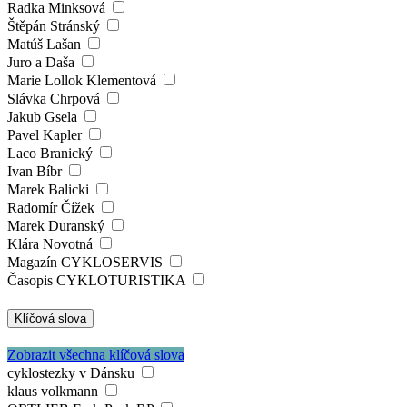
Radka Minksová
Štěpán Stránský
Matúš Lašan
Juro a Daša
Marie Lollok Klementová
Slávka Chrpová
Jakub Gsela
Pavel Kapler
Laco Branický
Ivan Bíbr
Marek Balicki
Radomír Čížek
Marek Duranský
Klára Novotná
Magazín CYKLOSERVIS
Časopis CYKLOTURISTIKA
Klíčová slova
Zobrazit všechna klíčová slova
cyklostezky v Dánsku
klaus volkmann