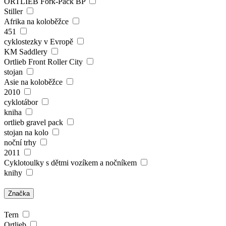
ORTLIEB Fork-Pack BP
Stiller
Afrika na koloběžce
451
cyklostezky v Evropě
KM Saddlery
Ortlieb Front Roller City
stojan
Asie na koloběžce
2010
cyklotábor
kniha
ortlieb gravel pack
stojan na kolo
noční trhy
2011
Cyklotoulky s dětmi vozíkem a nočníkem
knihy
Značka
Tern
Ortlieb