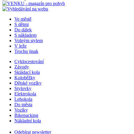
Ve městě
S dětmi
Do dálek
S nákladem
Volným stylem
V leže
Trochu jinak
Cyklocestování
Závody
Skládací kola
Koloběžky
Dětské vozíky
Stylovky
Elektrokola
Lehokola
Do města
Vozíky
Bikepacking
Nákladní kola
Odebírat newsletter