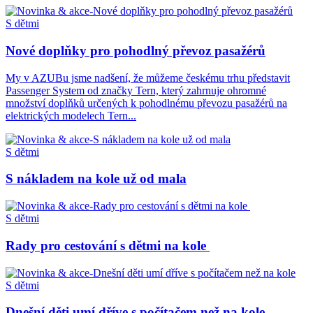
S dětmi
Nové doplňky pro pohodlný převoz pasažérů
My v AZUBu jsme nadšení, že můžeme českému trhu představit
Passenger System od značky Tern, který zahrnuje ohromné
množství doplňků určených k pohodlnému převozu pasažérů na
elektrických modelech Tern...
S dětmi
S nákladem na kole už od mala
S dětmi
Rady pro cestování s dětmi na kole
S dětmi
Dnešní děti umí dříve s počítačem než na kole