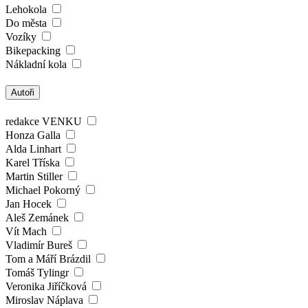
Lehokola
Do města
Vozíky
Bikepacking
Nákladní kola
Autoři
redakce VENKU
Honza Galla
Alda Linhart
Karel Tříska
Martin Stiller
Michael Pokorný
Jan Hocek
Aleš Zemánek
Vít Mach
Vladimír Bureš
Tom a Máří Brázdil
Tomáš Tylingr
Veronika Jiříčková
Miroslav Náplava