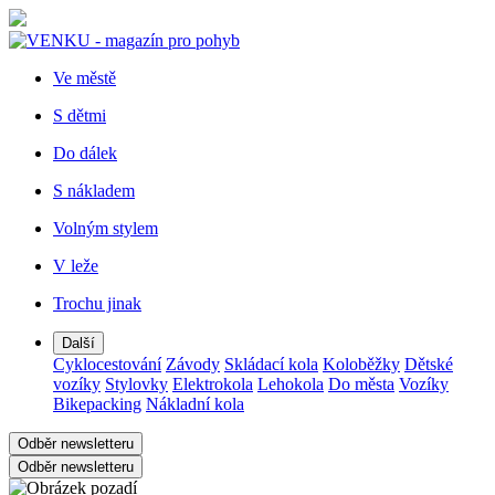
Ve městě
S dětmi
Do dálek
S nákladem
Volným stylem
V leže
Trochu jinak
Další
Cyklocestování
Závody
Skládací kola
Koloběžky
Dětské
vozíky
Stylovky
Elektrokola
Lehokola
Do města
Vozíky
Bikepacking
Nákladní kola
Odběr newsletteru
Odběr newsletteru