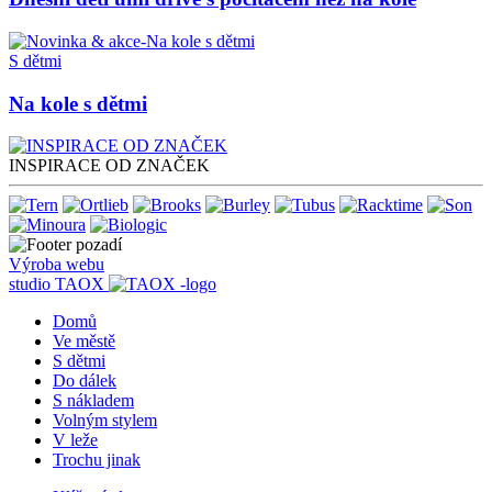
S dětmi
Na kole s dětmi
INSPIRACE OD ZNAČEK
Výroba webu
studio
TAOX
Domů
Ve městě
S dětmi
Do dálek
S nákladem
Volným stylem
V leže
Trochu jinak