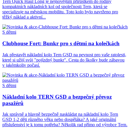
Tern Quick Haul Long je nejnovějším přírůstkem do rodiny
kompaktních nákladních kol od společnosti Tern, která se
specializuje na městskou mobilitu. Toto kolo bylo navrženo pro
těžký náklad a aktivní...
S dětmi
Clubhouse Fort: Bunkr pro s dětmi na kolečkách
Jak přestavět nákladní kolo Tern GSD na pevnost pro vaše ratolesti,
které si užijí svůj "pojízdný bunkr". Cesta do školky bude zábavou
v jakémkoliv počasí.
S dětmi
Nákladní kolo TERN GSD a bezpečný převoz
pasažérů
Jak správně a hlavně bezpečně naskládat na nákladní kolo Tern
GSD 1-2 děti různého věku nebo dospěláka? A jaké originální
příslušenství je k tomu potřeba? Několik rad přímo od výrobce Tern.