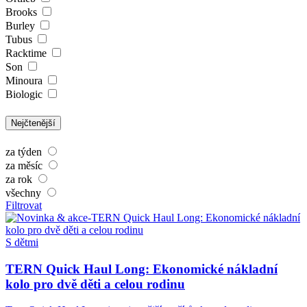
Brooks
Burley
Tubus
Racktime
Son
Minoura
Biologic
Nejčtenější
za týden
za měsíc
za rok
všechny
Filtrovat
S dětmi
TERN Quick Haul Long: Ekonomické nákladní
kolo pro dvě děti a celou rodinu