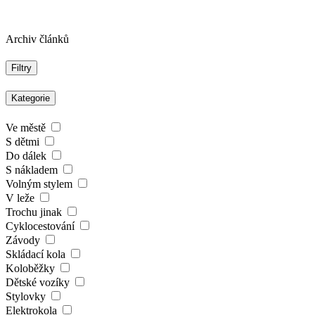
Archiv článků
Filtry
Kategorie
Ve městě
S dětmi
Do dálek
S nákladem
Volným stylem
V leže
Trochu jinak
Cyklocestování
Závody
Skládací kola
Koloběžky
Dětské vozíky
Stylovky
Elektrokola