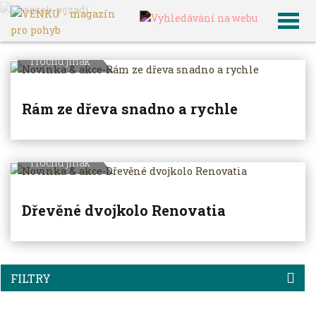
VENKU
Archiv článků
Trochu jinak
Rám ze dřeva snadno a rychle
Trochu jinak
Dřevěné dvojkolo Renovatia
FILTRY