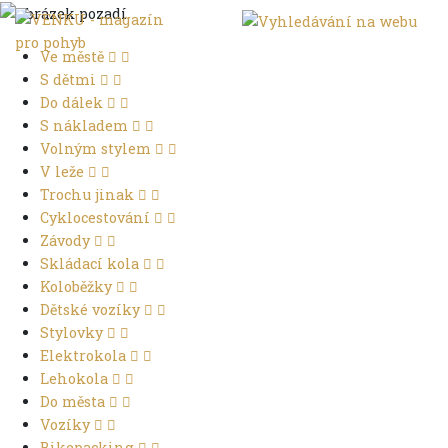
Ve městě
S dětmi
Do dálek
S nákladem
Volným stylem
V leže
Trochu jinak
Cyklocestování
Závody
Skládací kola
Koloběžky
Dětské vozíky
Stylovky
Elektrokola
Lehokola
Do města
Vozíky
Bikepacking