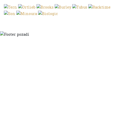
Domů
Ve městě
S dětmi
Do dálek
S nákladem
Volným stylem
V leže
Trochu jinak