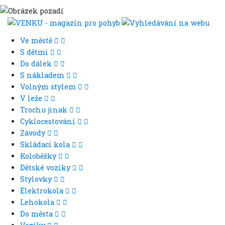
Ve městě
S dětmi
Do dálek
S nákladem
Volným stylem
V leže
Trochu jinak
Cyklocestování
Závody
Skládací kola
Koloběžky
Dětské vozíky
Stylovky
Elektrokola
Lehokola
Do města