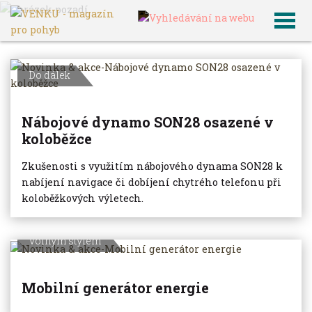
VENKU
Archiv článků
Do dálek
Nábojové dynamo SON28 osazené v
koloběžce
Zkušenosti s využitím nábojového dynama SON28 k
nabíjení navigace či dobíjení chytrého telefonu při
koloběžkových výletech.
Volným stylem
Mobilní generátor energie