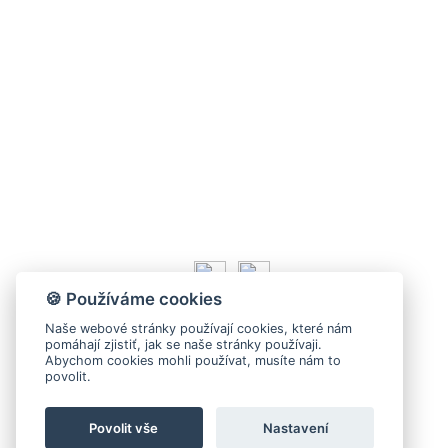
S nákladem
Volným stylem
V leže
Trochu jinak
Klíčová slova
Autoři
Magazín ke stažení
🍪 Používáme cookies
Naše webové stránky používají cookies, které nám
pomáhají zjistiť, jak se naše stránky používaji.
O magazínu VENKU
Abychom cookies mohli používat, musíte nám to
povolit.
Kontaktujte nás
Povolit vše
Nastavení