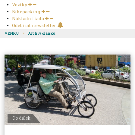
Vozíky
Bikepacking
Nákladní kola
Odebírat newsletter
VENKU
Archiv článků
Do dálek