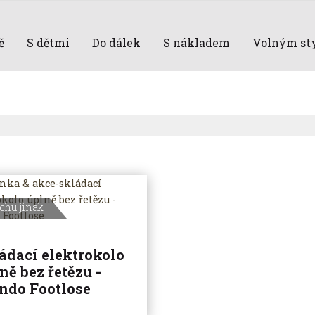
ě
S dětmi
Do dálek
S nákladem
Volným st
chu jinak
ádací elektrokolo
ně bez řetězu -
ndo Footlose