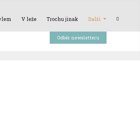
ylem
V leže
Trochu jinak
Další
Odběr newsletteru