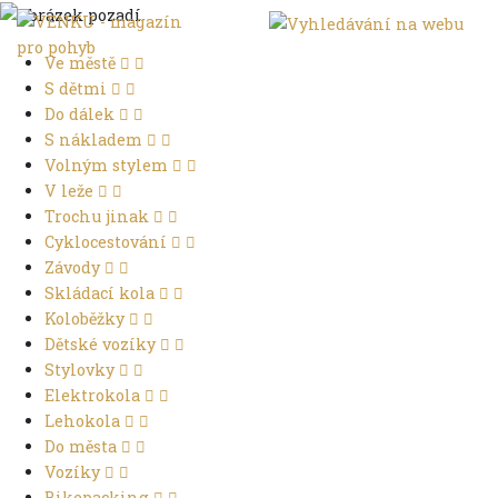
Ve městě
S dětmi
Do dálek
S nákladem
Volným stylem
V leže
Trochu jinak
Cyklocestování
Závody
Skládací kola
Koloběžky
Dětské vozíky
Stylovky
Elektrokola
Lehokola
Do města
Vozíky
Bikepacking