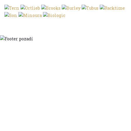
Domů
Ve městě
S dětmi
Do dálek
S nákladem
Volným stylem
V leže
Trochu jinak