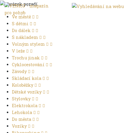
Ve městě
S dětmi
Do dálek
S nákladem
Volným stylem
V leže
Trochu jinak
Cyklocestování
Závody
Skládací kola
Koloběžky
Dětské vozíky
Stylovky
Elektrokola
Lehokola
Do města
Vozíky
Bikepacking