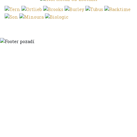
Domů
Ve městě
S dětmi
Do dálek
S nákladem
Volným stylem
V leže
Trochu jinak