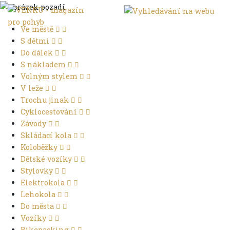
Ve městě
S dětmi
Do dálek
S nákladem
Volným stylem
V leže
Trochu jinak
Cyklocestování
Závody
Skládací kola
Koloběžky
Dětské vozíky
Stylovky
Elektrokola
Lehokola
Do města
Vozíky
Bikepacking