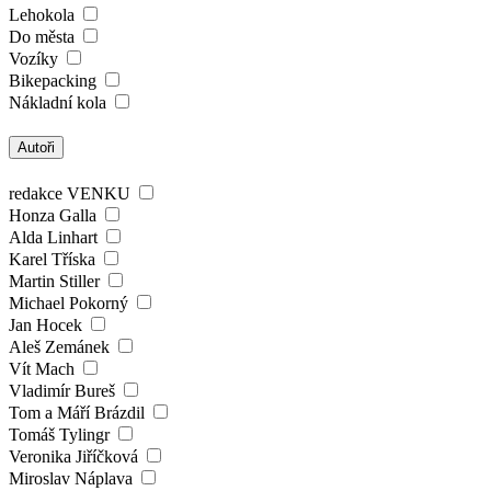
Lehokola
Do města
Vozíky
Bikepacking
Nákladní kola
Autoři
redakce VENKU
Honza Galla
Alda Linhart
Karel Tříska
Martin Stiller
Michael Pokorný
Jan Hocek
Aleš Zemánek
Vít Mach
Vladimír Bureš
Tom a Máří Brázdil
Tomáš Tylingr
Veronika Jiříčková
Miroslav Náplava