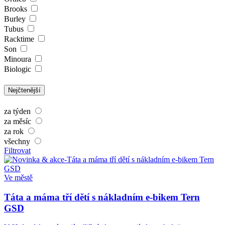
Brooks
Burley
Tubus
Racktime
Son
Minoura
Biologic
Nejčtenější
za týden
za měsíc
za rok
všechny
Filtrovat
Ve městě
Táta a máma tří dětí s nákladním e-bikem Tern
GSD