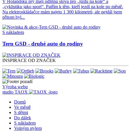
V Holandsku prý mají odlišná slova pro „jízdu na kole“ a
„cyklistiku jako sport“. Patřím k těm, kteří jezdí na kole po městě.
Na elektroskládačce mám najeto 1 300 kilometrů, ale nejdál jsem
přitom byl...
S nákladem
Tern GSD - druhé auto do rodiny
INSPIRACE OD ZNAČEK
Výroba webu
studio
TAOX
Domů
Ve městě
S dětmi
Do dálek
S nákladem
Volným stylem