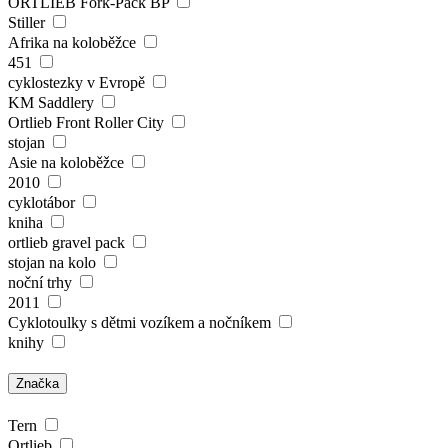
ORTLIEB Fork-Pack BP
Stiller
Afrika na koloběžce
451
cyklostezky v Evropě
KM Saddlery
Ortlieb Front Roller City
stojan
Asie na koloběžce
2010
cyklotábor
kniha
ortlieb gravel pack
stojan na kolo
noční trhy
2011
Cyklotoulky s dětmi vozíkem a nočníkem
knihy
Značka
Tern
Ortlieb