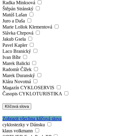
Radka Minksová
Štěpán Stránský
Matúš Lašan
Juro a Daša
Marie Lollok Klementová
Slávka Chrpová
Jakub Gsela
Pavel Kapler
Laco Branický
Ivan Bíbr
Marek Balicki
Radomír Čížek
Marek Duranský
Klára Novotná
Magazín CYKLOSERVIS
Časopis CYKLOTURISTIKA
Klíčová slova
Zobrazit všechna klíčová slova
cyklostezky v Dánsku
klaus volkmann