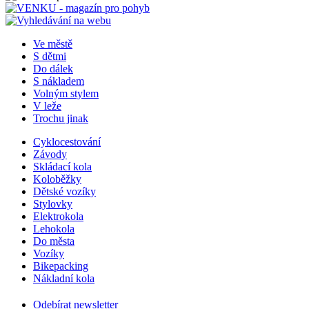
Ve městě
S dětmi
Do dálek
S nákladem
Volným stylem
V leže
Trochu jinak
Cyklocestování
Závody
Skládací kola
Koloběžky
Dětské vozíky
Stylovky
Elektrokola
Lehokola
Do města
Vozíky
Bikepacking
Nákladní kola
Odebírat newsletter