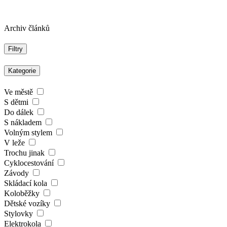
Archiv článků
Filtry
Kategorie
Ve městě
S dětmi
Do dálek
S nákladem
Volným stylem
V leže
Trochu jinak
Cyklocestování
Závody
Skládací kola
Koloběžky
Dětské vozíky
Stylovky
Elektrokola