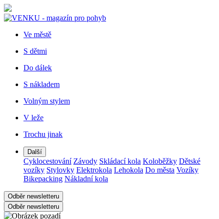
Ve městě
S dětmi
Do dálek
S nákladem
Volným stylem
V leže
Trochu jinak
Další
Cyklocestování
Závody
Skládací kola
Koloběžky
Dětské
vozíky
Stylovky
Elektrokola
Lehokola
Do města
Vozíky
Bikepacking
Nákladní kola
Odběr newsletteru
Odběr newsletteru