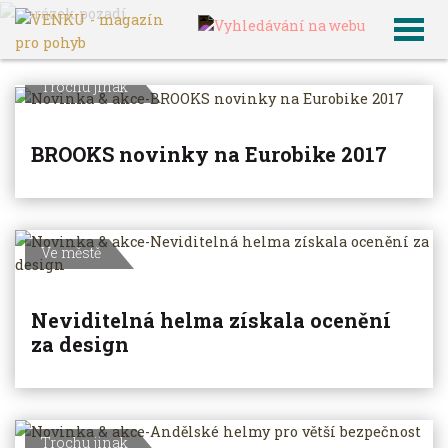
VENKU
Archiv článků
Trochu jinak
BROOKS novinky na Eurobike 2017
Ve městě
Neviditelná helma získala ocenění
za design
Trochu jinak