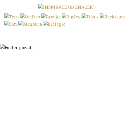
Domů
Ve městě
S dětmi
Do dálek
S nákladem
Volným stylem
V leže
Trochu jinak