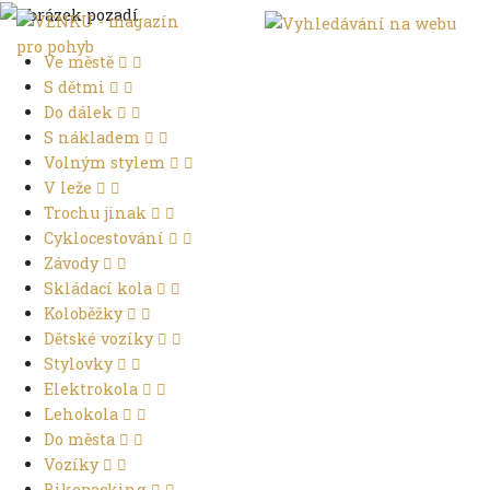
Ve městě
S dětmi
Do dálek
S nákladem
Volným stylem
V leže
Trochu jinak
Cyklocestování
Závody
Skládací kola
Koloběžky
Dětské vozíky
Stylovky
Elektrokola
Lehokola
Do města
Vozíky
Bikepacking