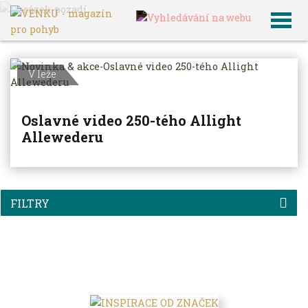
VENKU
Archiv článků
V leže
Oslavné video 250-tého Allight
Allewederu
FILTRY