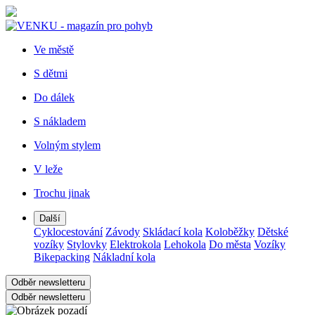
Ve městě
S dětmi
Do dálek
S nákladem
Volným stylem
V leže
Trochu jinak
Další
Cyklocestování
Závody
Skládací kola
Koloběžky
Dětské
vozíky
Stylovky
Elektrokola
Lehokola
Do města
Vozíky
Bikepacking
Nákladní kola
Odběr newsletteru
Odběr newsletteru