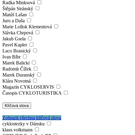
Radka Minksová
Štěpán Stránský
Matúš Lašan
Juro a Daša
Marie Lollok Klementová
Slávka Chrpová
Jakub Gsela
Pavel Kapler
Laco Branický
Ivan Bíbr
Marek Balicki
Radomír Čížek
Marek Duranský
Klára Novotná
Magazín CYKLOSERVIS
Časopis CYKLOTURISTIKA
Klíčová slova
Zobrazit všechna klíčová slova
cyklostezky v Dánsku
klaus volkmann