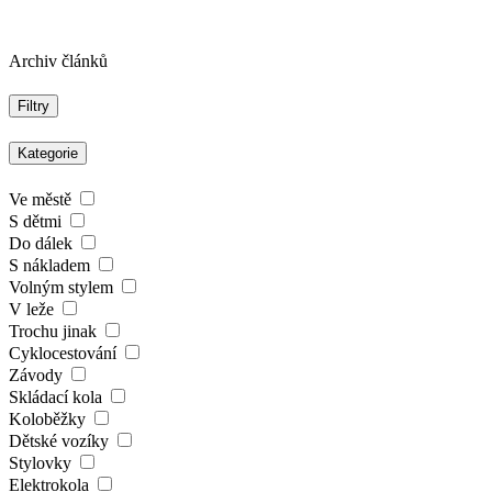
Archiv článků
Filtry
Kategorie
Ve městě
S dětmi
Do dálek
S nákladem
Volným stylem
V leže
Trochu jinak
Cyklocestování
Závody
Skládací kola
Koloběžky
Dětské vozíky
Stylovky
Elektrokola