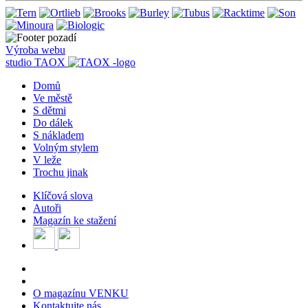
Výroba webu
studio
TAOX
Domů
Ve městě
S dětmi
Do dálek
S nákladem
Volným stylem
V leže
Trochu jinak
Klíčová slova
Autoři
Magazín ke stažení
O magazínu VENKU
Kontaktujte nás