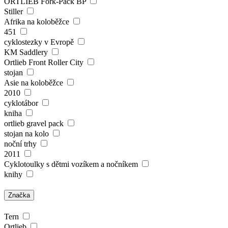
ORTLIEB Fork-Pack BP
Stiller
Afrika na koloběžce
451
cyklostezky v Evropě
KM Saddlery
Ortlieb Front Roller City
stojan
Asie na koloběžce
2010
cyklotábor
kniha
ortlieb gravel pack
stojan na kolo
noční trhy
2011
Cyklotoulky s dětmi vozíkem a nočníkem
knihy
Značka
Tern
Ortlieb