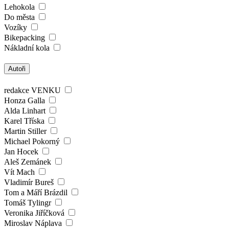
Lehokola
Do města
Vozíky
Bikepacking
Nákladní kola
Autoři
redakce VENKU
Honza Galla
Alda Linhart
Karel Tříska
Martin Stiller
Michael Pokorný
Jan Hocek
Aleš Zemánek
Vít Mach
Vladimír Bureš
Tom a Máří Brázdil
Tomáš Tylingr
Veronika Jiříčková
Miroslav Náplava