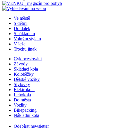
Ve městě
S dětmi
Do dálek
S nákladem
Volným stylem
V leže
Trochu jinak
Cyklocestování
Závody
Skládací kola
Koloběžky
Dětské vozíky
Stylovky
Elektrokola
Lehokola
Do města
Vozíky
Bikepacking
Nákladní kola
Odebírat newsletter