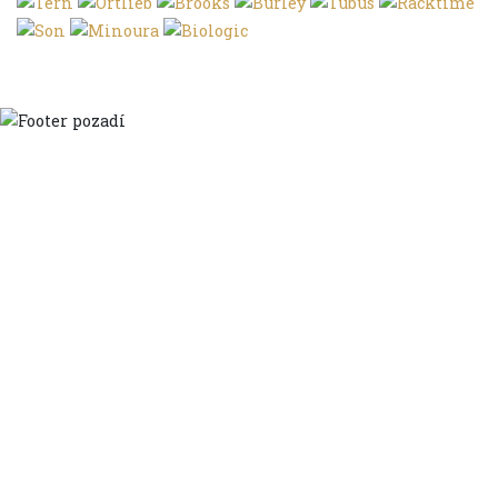
Domů
Ve městě
S dětmi
Do dálek
S nákladem
Volným stylem
V leže
Trochu jinak
Klíčová slova