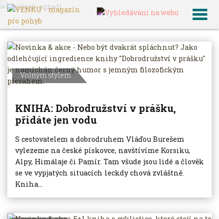
VENKU
Archiv článků
Volným stylem
KNIHA: Dobrodružství v prášku,
přidáte jen vodu
S cestovatelem a dobrodruhem Vláďou Burešem
vylezeme na české pískovce, navštívíme Korsiku,
Alpy, Himálaje či Pamír. Tam všude jsou lidé a člověk
se ve vypjatých situacích leckdy chová zvláštně.
Kniha...