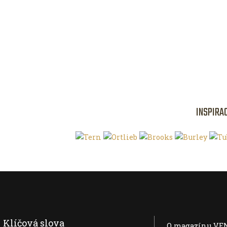
INSPIRA
Klíčová slova
O magazínu VE