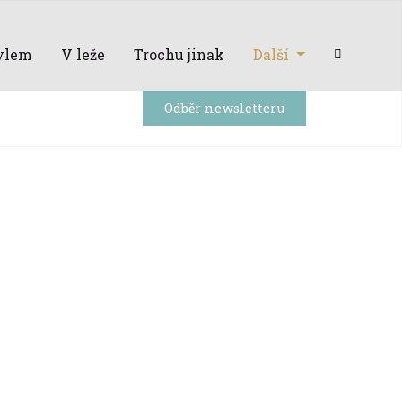
ylem
V leže
Trochu jinak
Další
Odběr newsletteru