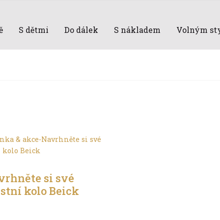
ě
S dětmi
Do dálek
S nákladem
Volným st
ěstě
rhněte si své
stní kolo Beick