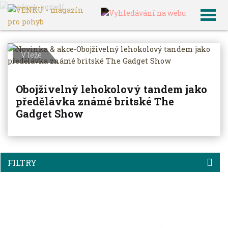
VENKU
Archiv článků
V leže
Obojživelný lehokolový tandem jako
předělávka známé britské The
Gadget Show
FILTRY