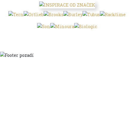
Domů
Ve městě
S dětmi
Do dálek
S nákladem
Volným stylem
V leže