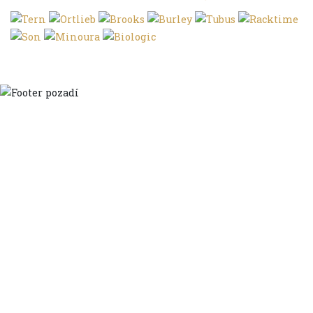
Domů
Ve městě
S dětmi
Do dálek
S nákladem
Volným stylem
V leže
Trochu jinak