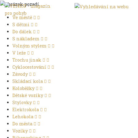
Ve městě
S dětmi
Do dálek
S nákladem
Volným stylem
V leže
Trochu jinak
Cyklocestování
Závody
Skládací kola
Koloběžky
Dětské vozíky
Stylovky
Elektrokola
Lehokola
Do města
Vozíky
Bikepacking