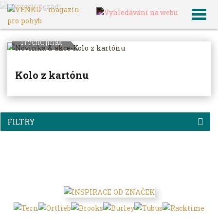
VENKU
Archiv článků
Trochu jinak
Kolo z kartónu
FILTRY