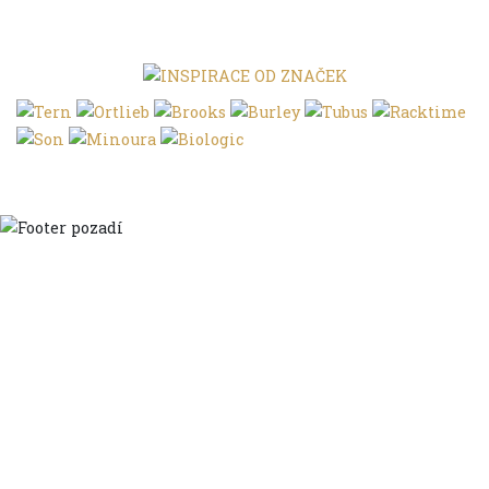
Domů
Ve městě
S dětmi
Do dálek
S nákladem
Volným stylem