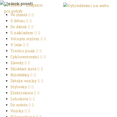
Ve městě
S dětmi
Do dálek
S nákladem
Volným stylem
V leže
Trochu jinak
Cyklocestování
Závody
Skládací kola
Koloběžky
Dětské vozíky
Stylovky
Elektrokola
Lehokola
Do města
Vozíky
Bikepacking