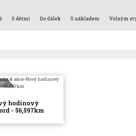
ě
S dětmi
Do dálek
S nákladem
Volným st
eže
vý hodinový
ord - 56,597km