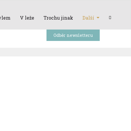
ylem
V leže
Trochu jinak
Další
Odběr newsletteru