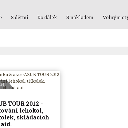
ě
S dětmi
Do dálek
S nákladem
Volným st
eže
B TOUR 2012 -
tování lehokol,
kolek, skládacích
 atd.