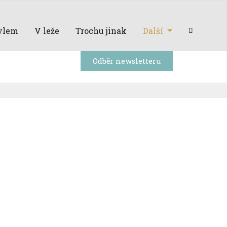
ylem
V leže
Trochu jinak
Další
Odběr newsletteru