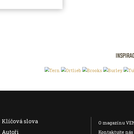
INSPIRA
Klíčová slova
O magazínu VE
Autoři
Kontaktujte nás