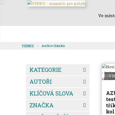
Ve měst
VENKU
Archiv článků
KATEGORIE
V l
AUTOŘI
KLÍČOVÁ SLOVA
AZU
tes
ZNAČKA
tří
kol