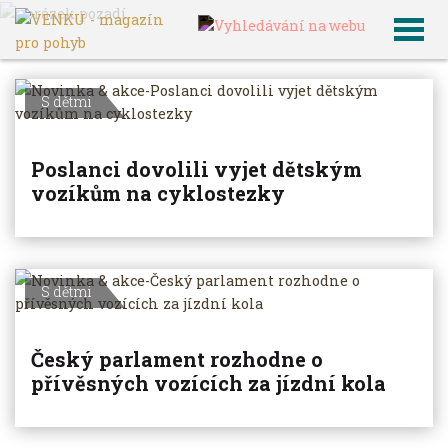
VENKU
Archiv článků
S dětmi
Poslanci dovolili vyjet dětským
vozíkům na cyklostezky
S dětmi
Český parlament rozhodne o
přívěsných vozících za jízdní kola