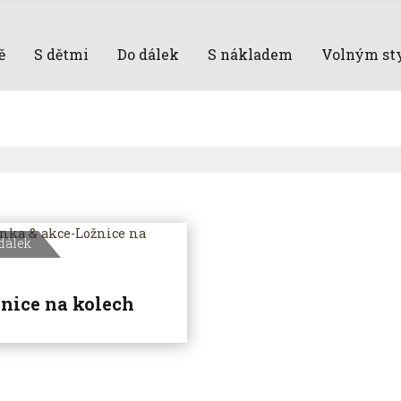
ě
S dětmi
Do dálek
S nákladem
Volným st
dálek
nice na kolech