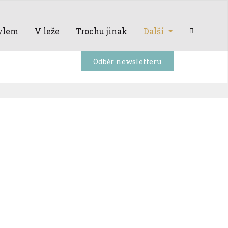
ylem
V leže
Trochu jinak
Další
Odběr newsletteru