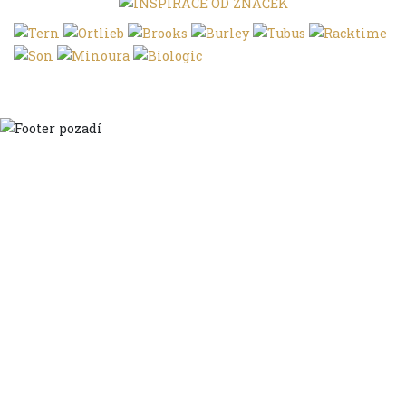
Domů
Ve městě
S dětmi
Do dálek
S nákladem
Volným stylem
V leže
Trochu jinak