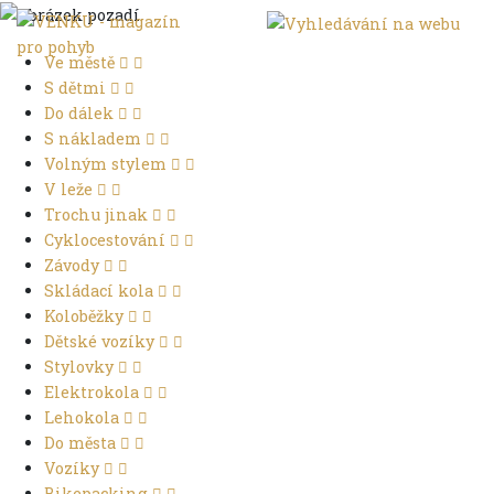
Ve městě
S dětmi
Do dálek
S nákladem
Volným stylem
V leže
Trochu jinak
Cyklocestování
Závody
Skládací kola
Koloběžky
Dětské vozíky
Stylovky
Elektrokola
Lehokola
Do města
Vozíky
Bikepacking