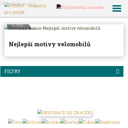
VENKU
Archiv článků
V leže
Nejlepší motivy velomobilů
FILTRY