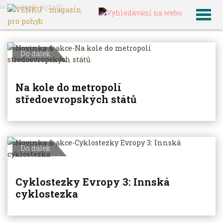
VENKU
Archiv článků
Do dálek
Na kole do metropolí
středoevropských států
Do dálek
Cyklostezky Evropy 3: Innská
cyklostezka