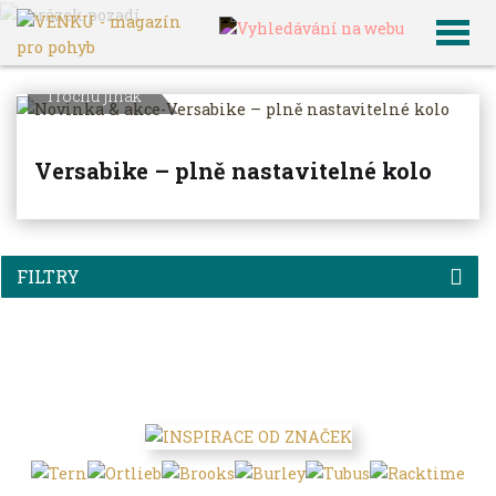
VENKU
Archiv článků
Trochu jinak
Versabike – plně nastavitelné kolo
FILTRY