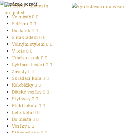
Ve městě
S dětmi
Do dálek
S nákladem
Volným stylem
V leže
Trochu jinak
Cyklocestování
Závody
Skládací kola
Koloběžky
Dětské vozíky
Stylovky
Elektrokola
Lehokola
Do města
Vozíky
Bikepacking