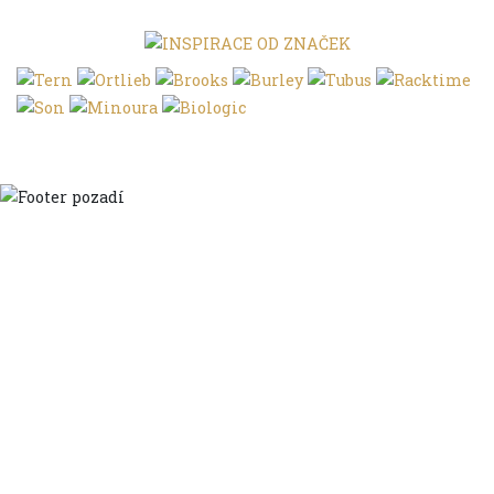
Domů
Ve městě
S dětmi
Do dálek
S nákladem
Volným stylem
V leže