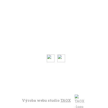
Volným stylem
V leže
Trochu jinak
Klíčová slova
Autoři
Magazín ke stažení
O magazínu VENKU
Kontaktujte nás
Výroba webu studio
TAOX