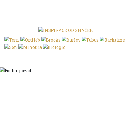
Domů
Ve městě
S dětmi
Do dálek
S nákladem