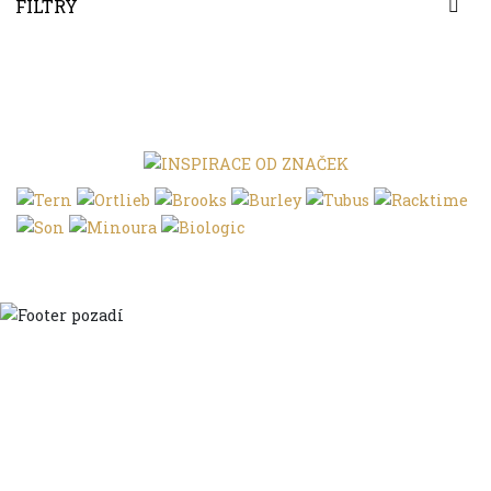
FILTRY
Domů
Ve městě
S dětmi
Do dálek