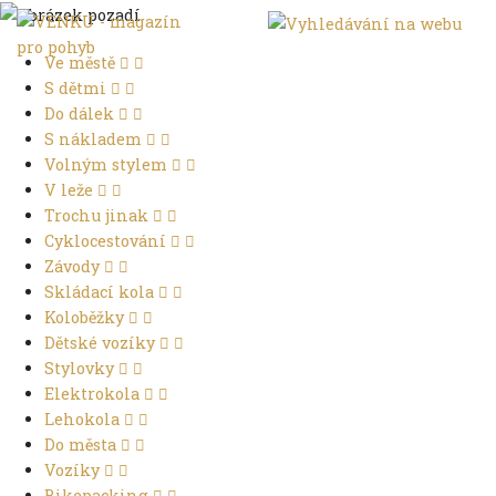
Ve městě
S dětmi
Do dálek
S nákladem
Volným stylem
V leže
Trochu jinak
Cyklocestování
Závody
Skládací kola
Koloběžky
Dětské vozíky
Stylovky
Elektrokola
Lehokola
Do města
Vozíky
Bikepacking