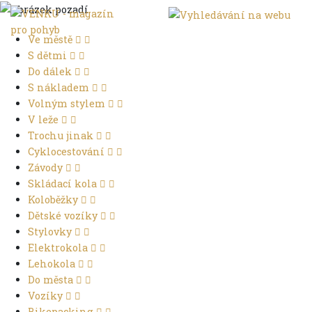
Ve městě
S dětmi
Do dálek
S nákladem
Volným stylem
V leže
Trochu jinak
Cyklocestování
Závody
Skládací kola
Koloběžky
Dětské vozíky
Stylovky
Elektrokola
Lehokola
Do města
Vozíky
Bikepacking