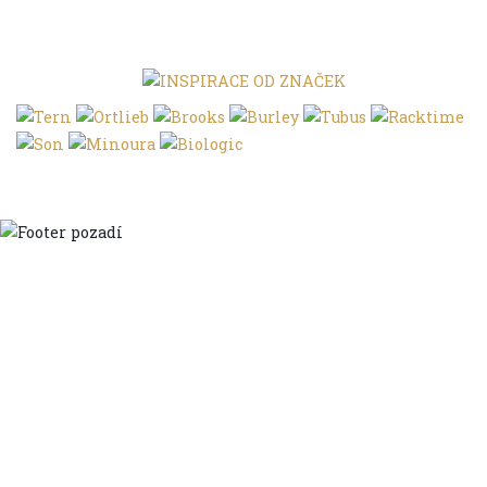
Domů
Ve městě
S dětmi
Do dálek
S nákladem
Volným stylem